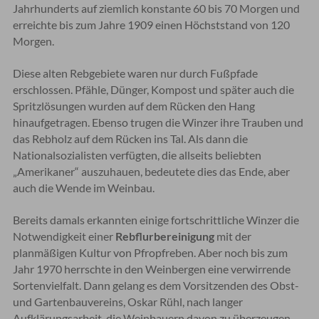
Jahrhunderts auf ziemlich konstante 60 bis 70 Morgen und
erreichte bis zum Jahre 1909 einen Höchststand von 120
Morgen.
Diese alten Rebgebiete waren nur durch Fußpfade
erschlossen. Pfähle, Dünger, Kompost und später auch die
Spritzlösungen wurden auf dem Rücken den Hang
hinaufgetragen. Ebenso trugen die Winzer ihre Trauben und
das Rebholz auf dem Rücken ins Tal. Als dann die
Nationalsozialisten verfügten, die allseits beliebten
„Amerikaner“ auszuhauen, bedeutete dies das Ende, aber
auch die Wende im Weinbau.
Bereits damals erkannten einige fortschrittliche Winzer die
Notwendigkeit einer
Rebflurbereinigung
mit der
planmäßigen Kultur von Pfropfreben. Aber noch bis zum
Jahr 1970 herrschte in den Weinbergen eine verwirrende
Sortenvielfalt. Dann gelang es dem Vorsitzenden des Obst-
und Gartenbauvereins, Oskar Rühl, nach langer
Aufklärungsarbeit, die Weinbauern davon zu überzeugen,