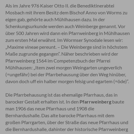
Als im Jahre 976 Kaiser Otto II. die Benediktinerabtei
Mosbach mit ihrem Besitz dem Bischof Anno von Worms zu
eigen gab, gehörte auch Mühlhausen dazu. In der
Schenkungsurkunde werden auch Weinberge genannt. Vor
über 500 Jahren wird dann ein Pfarrweinberg in Mühlhausen
zum ersten Mal erwähnt. Im Wormser Synodale lesen wir:
„Maxime vineae pereunt. – Die Weinberge sind in höchstem
Maße zugrunde gegangen“. Näher beschrieben wird der
Pfarrweinberg 1564 im Competenzbuch der Pfarrei
Mühlhausen: „Item zwei morgen Weingarten ungeverlich
(=ungefähr) bei der Pfarrbehausung über den Weg hinüber,
davon doch uff ein halber morgen felsig und egartem (=öde)“.
Die Pfarrbehausung ist das ehemalige Pfarrhaus, das in
barocker Gestalt erhalten ist. In den
Pfarrweinberg
baute
man 1906 das neue Pfarrhaus und 1908 die
Bernhardushalle. Das alte barocke Pfarrhaus mit dem
großen Pfarrgarten, über der Straße das neue Pfarrhaus und
die Bernhardushalle, dahinter der historische Pfarrweinberg