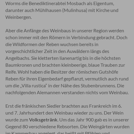
Worms die Benediktinerabtei Mosbach als Eigentum,
darunter auch Mühlhausen (Mulinhusa) mit Kirche und
Weinbergen.
Aber die Anfänge des Weinbaus in unserer Region werden
schon immer mit den Römern in Verbindung gebracht. Doch
die Wildformen der Reben wuchsen bereits in
vorgeschichtlicher Zeit in den Auwäldern längs des
Angelbachs. Sie kletterten lianenartig bis in die höchsten
Baumkronen und brachten kleinbeerige, blaue Trauben zur
Reife. Wohl haben die Besitzer der römischen Gutshöfe
Reben für ihren Eigenbedarf gepflanzt, vermutlich auch rund
um die „Villa rustica“ in der Nähe des Stubenbrunnens. Die
nachfolgenden Alemannen verstanden nichts vom Weinbau.
Erst die fränkischen Siedler brachten aus Frankreich im 6.
und 7. Jahrhundert den Weinbau wieder zu uns. Der Wein
wurde zum
Volksgetränk
. Um das Jahr 900 gab es in unserer
Gegend 80 verschiedene Rebsorten. Die Weingärten wurden
im Kammerbau angelegt, das heißt mit Pfählen und