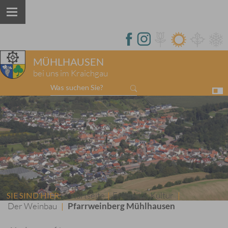
MÜHLHAUSEN
bei uns im Kraichgau
Was suchen Sie?
Startseite
Freizeit & Kultur
SIE SIND HIER:
|
|
Der Weinbau
Pfarrweinberg Mühlhausen
|