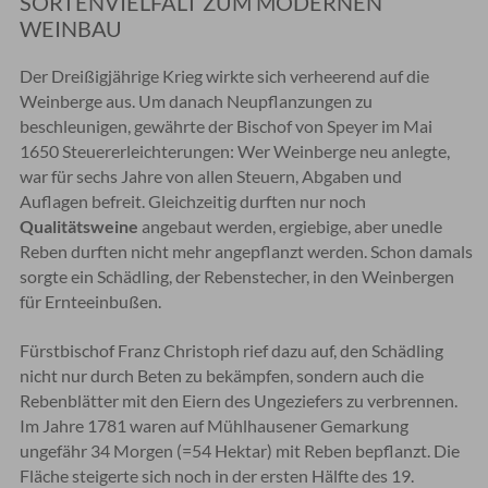
SORTENVIELFALT ZUM MODERNEN
WEINBAU
Der Dreißigjährige Krieg wirkte sich verheerend auf die
Weinberge aus. Um danach Neupflanzungen zu
beschleunigen, gewährte der Bischof von Speyer im Mai
1650 Steuererleichterungen: Wer Weinberge neu anlegte,
war für sechs Jahre von allen Steuern, Abgaben und
Auflagen befreit. Gleichzeitig durften nur noch
Qualitätsweine
angebaut werden, ergiebige, aber unedle
Reben durften nicht mehr angepflanzt werden. Schon damals
sorgte ein Schädling, der Rebenstecher, in den Weinbergen
für Ernteeinbußen.
Fürstbischof Franz Christoph rief dazu auf, den Schädling
nicht nur durch Beten zu bekämpfen, sondern auch die
Rebenblätter mit den Eiern des Ungeziefers zu verbrennen.
Im Jahre 1781 waren auf Mühlhausener Gemarkung
ungefähr 34 Morgen (=54 Hektar) mit Reben bepflanzt. Die
Fläche steigerte sich noch in der ersten Hälfte des 19.