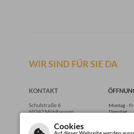
WIR SIND FÜR SIE DA
KONTAKT
ÖFFNUN
Schulstraße 6
Montag - Fr
69242 Mühlhausen
Dienstag
Donnerstag
Tel.: 06222 / 6158-0
Cookies
Fax: 06222 / 6158-39
Auf dieser Webseite werden aussch