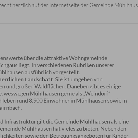
e recht herzlich auf der Internetseite der Gemeinde Mühlha
issenswerte über die attraktive Wohngemeinde
chgaus liegt. In verschiedenen Rubriken unserer
lhausen ausführlich vorgestellt.
herrlichen Landschaft
. Sie ist umgeben von
en und großen Waldflächen. Daneben gibt es einige
e, weswegen Mühlhausen gerne als „Weindorf“
 leben rund 8.900 Einwohner in Mühlhausen sowie in
airnbach.
d Infrastruktur gilt die Gemeinde Mühlhausen als eine
Gemeinde Mühlhausen hat vieles zu bieten. Neben den
glichkeiten sowie den Betreuungsangeboten für Kinder