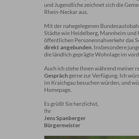
und Jugendliche zeichnet sich die Geme
Rhein-Neckar aus.
Mit der nahegelegenen Bundesautobahn
Städte wie Heidelberg, Mannheim und Ka
öffentlichen Personennahverkehr das S
direkt angebunden
. Insbesondere jun
die ländlich geprägte Wohnlage im vor
Auch ich stehe Ihnen während meiner r
Gespräch
gerne zur Verfügung. Ich wü
im Kraichgau besuchen würden, und wün
Homepage.
Es grüßt Sie herzlichst,
Ihr
Jens Spanberger
Bürgermeister