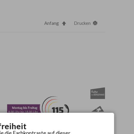
Anfang
Drucken
freiheit
ie die Farbkontraste auf dieser