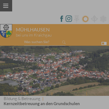
MÜHLHAUSEN
bei uns im Kraichgau
Was suchen Sie?
Startseite
Leben & Wohnen
SIE SIND HIER:
|
|
Bildung & Betreuung
|
Kernzeitbetreuung an den Grundschulen