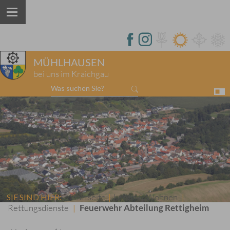
MÜHLHAUSEN
bei uns im Kraichgau
Was suchen Sie?
Startseite
Leben & Wohnen
SIE SIND HIER:
|
|
Rettungsdienste
Feuerwehr Abteilung Rettigheim
|