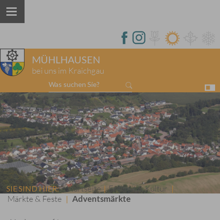
MÜHLHAUSEN
bei uns im Kraichgau
Was suchen Sie?
Startseite
Freizeit & Kultur
SIE SIND HIER:
|
|
Märkte & Feste
Adventsmärkte
|