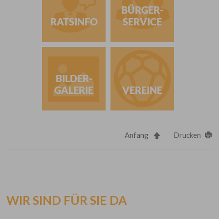
BÜRGER-
RATSINFO
SERVICE
BILDER-
GALERIE
VEREINE
Anfang
Drucken
WIR SIND FÜR SIE DA